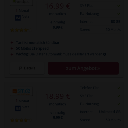
16,99 €
SMS Flat
1
Monat
monatlich
EU-Nutzung
Netz
Internet
80 GB
einmalig
9,99 €
Speed
50 Mbit/s
Tarif ist
monatlich kündbar
50 Mbit/s LTE-Speed
Wichtig:
Die
Datenautomatik muss deaktiviert werden
zum Angebot
Details
Telefon Flat
18,99 €
SMS Flat
1
Monat
monatlich
EU-Nutzung
Netz
Internet
Unlimited GB
einmalig
9,99 €
Speed
50 Mbit/s