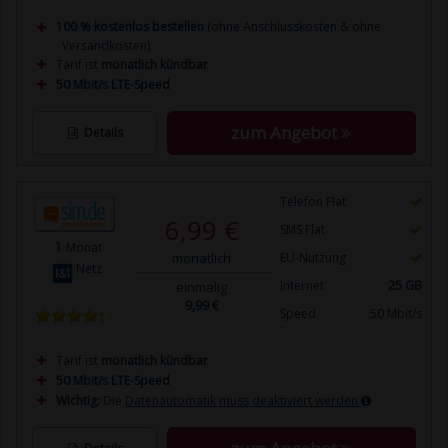
100 % kostenlos bestellen
(ohne Anschlusskosten & ohne
Versandkosten)
Tarif ist
monatlich kündbar
50 Mbit/s LTE-Speed
zum Angebot
Details
Telefon Flat
6,99 €
SMS Flat
1
Monat
monatlich
EU-Nutzung
Netz
Internet
25 GB
einmalig
9,99 €
Speed
50 Mbit/s
Tarif ist
monatlich kündbar
50 Mbit/s LTE-Speed
Wichtig:
Die
Datenautomatik muss deaktiviert werden