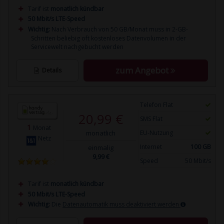
Tarif ist
monatlich kündbar
50 Mbit/s LTE-Speed
Wichtig:
Nach Verbrauch von 50 GB/Monat muss in 2-GB-
Schritten beliebig oft kostenloses Datenvolumen in der
Servicewelt nachgebucht werden
zum Angebot
Details
Telefon Flat
20,99 €
SMS Flat
1
Monat
monatlich
EU-Nutzung
Netz
Internet
100 GB
einmalig
9,99 €
Speed
50 Mbit/s
Tarif ist
monatlich kündbar
50 Mbit/s LTE-Speed
Wichtig:
Die
Datenautomatik muss deaktiviert werden