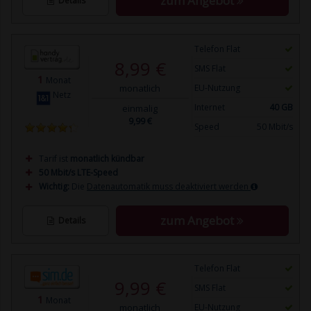
zum Angebot
Details
Telefon Flat
8,99 €
SMS Flat
1
Monat
monatlich
EU-Nutzung
Netz
Internet
40 GB
einmalig
9,99 €
Speed
50 Mbit/s
Tarif ist
monatlich kündbar
50 Mbit/s LTE-Speed
Wichtig:
Die
Datenautomatik muss deaktiviert werden
zum Angebot
Details
Telefon Flat
9,99 €
SMS Flat
1
Monat
monatlich
EU-Nutzung