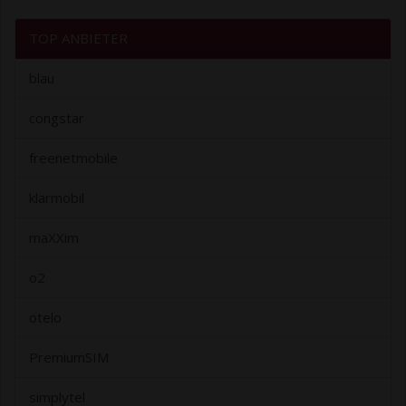
TOP ANBIETER
blau
congstar
freenetmobile
klarmobil
maXXim
o2
otelo
PremiumSIM
simplytel