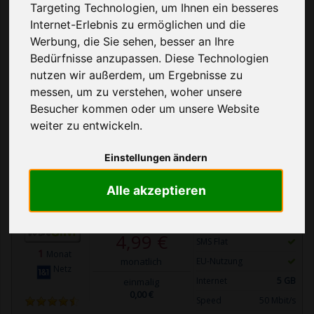
Targeting Technologien, um Ihnen ein besseres
Ihnen dabei, den richtigen Tarif
Internet-Erlebnis zu ermöglichen und die
im Tarif-Dschungel zu finden.
Werbung, die Sie sehen, besser an Ihre
Bedürfnisse anzupassen. Diese Technologien
Über uns
nutzen wir außerdem, um Ergebnisse zu
Hilfe bei der Tarifwahl
messen, um zu verstehen, woher unsere
Besucher kommen oder um unsere Website
weiter zu entwickeln.
Tabelle filtern
Einstellungen ändern
ANBIETER
KOSTEN
LEISTUNGEN
Alle akzeptieren
Telefon Flat
4,99 €
SMS Flat
1
Monat
monatlich
EU-Nutzung
Netz
Internet
5 GB
einmalig
0,00 €
Speed
50 Mbit/s