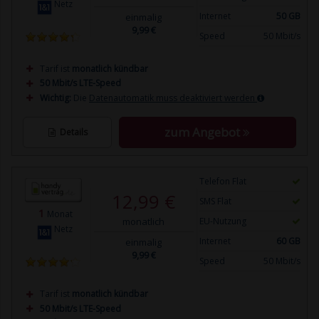
Netz
Internet
50 GB
einmalig
9,99 €
Speed
50 Mbit/s
Tarif ist
monatlich kündbar
50 Mbit/s LTE-Speed
Wichtig:
Die
Datenautomatik muss deaktiviert werden
zum Angebot
Details
Telefon Flat
12,99 €
SMS Flat
1
Monat
monatlich
EU-Nutzung
Netz
Internet
60 GB
einmalig
9,99 €
Speed
50 Mbit/s
Tarif ist
monatlich kündbar
50 Mbit/s LTE-Speed