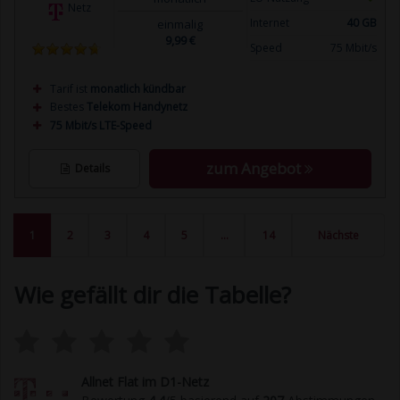
Netz
Internet
40 GB
einmalig
9,99 €
Speed
75 Mbit/s
Tarif ist
monatlich kündbar
Bestes
Telekom Handynetz
75 Mbit/s LTE-Speed
zum Angebot
Details
1
2
3
4
5
…
14
Nächste
Wie gefällt dir die Tabelle?
Allnet Flat im D1-Netz