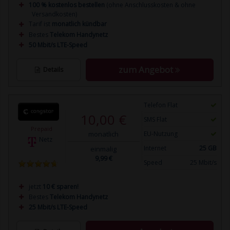
100 % kostenlos bestellen
(ohne Anschlusskosten & ohne
Versandkosten)
Tarif ist
monatlich kündbar
Bestes
Telekom Handynetz
50 Mbit/s LTE-Speed
zum Angebot
Details
Telefon Flat
10,00 €
SMS Flat
Prepaid
monatlich
EU-Nutzung
Netz
Internet
25 GB
einmalig
9,99 €
Speed
25 Mbit/s
jetzt
10 € sparen!
Bestes
Telekom Handynetz
25 Mbit/s LTE-Speed