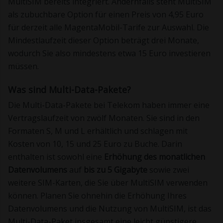
MultiSIM bereits integriert. Andernfalls steht MultiSIM
als zubuchbare Option für einen Preis von 4,95 Euro
für derzeit alle MagentaMobil-Tarife zur Auswahl. Die
Mindestlaufzeit dieser Option beträgt drei Monate,
wodurch Sie also mindestens etwa 15 Euro investieren
müssen.
Was sind Multi-Data-Pakete?
Die Multi-Data-Pakete bei Telekom haben immer eine
Vertragslaufzeit von zwölf Monaten. Sie sind in den
Formaten S, M und L erhältlich und schlagen mit
Kosten von 10, 15 und 25 Euro zu Buche. Darin
enthalten ist sowohl eine
Erhöhung des monatlichen
Datenvolumens
auf
bis zu 5 Gigabyte
sowie zwei
weitere SIM-Karten, die Sie über MultiSIM verwenden
können. Planen Sie ohnehin die Erhöhung Ihres
Datenvolumens und die Nutzung von MultiSIM, ist das
Multi-Data-Paket insgesamt eine leicht günstigere