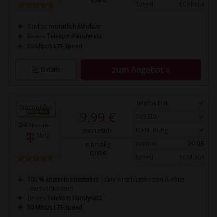
Speed
50 Mbit/s
Tarif ist
monatlich kündbar
Bestes
Telekom Handynetz
50 Mbit/s LTE-Speed
zum Angebot
Details
Telefon Flat
9,99 €
SMS Flat
24
Monate
monatlich
EU-Nutzung
Netz
Internet
20 GB
einmalig
0,00 €
Speed
50 Mbit/s
100 % kostenlos bestellen
(ohne Anschlusskosten & ohne
Versandkosten)
Bestes
Telekom Handynetz
50 Mbit/s LTE-Speed