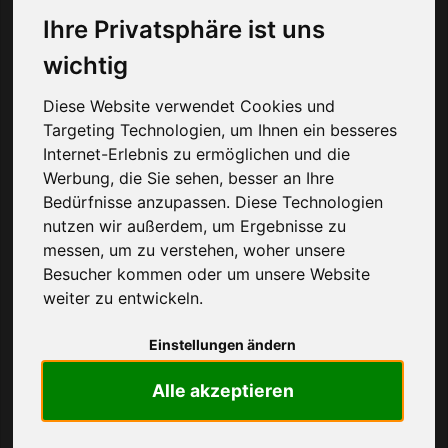
Über uns
Ihre Privatsphäre ist uns
Hilfe bei der Tarifwahl
wichtig
Diese Website verwendet Cookies und
Targeting Technologien, um Ihnen ein besseres
Tabelle filtern
Internet-Erlebnis zu ermöglichen und die
Werbung, die Sie sehen, besser an Ihre
Seite 1 von 147 Ergebnissen
Bedürfnisse anzupassen. Diese Technologien
nutzen wir außerdem, um Ergebnisse zu
ANBIETER
KOSTEN
LEISTUNGEN
messen, um zu verstehen, woher unsere
Besucher kommen oder um unsere Website
Telefon Flat
weiter zu entwickeln.
5,00 €
SMS Flat
Prepaid
Einstellungen ändern
monatlich
EU-Nutzung
Netz
Internet
1 GB
einmalig
Alle akzeptieren
9,99 €
Speed
25 Mbit/s