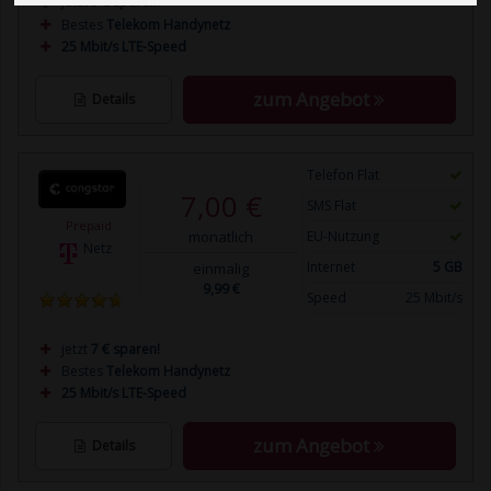
jetzt
5 € sparen!
Bestes
Telekom Handynetz
25 Mbit/s LTE-Speed
zum Angebot
Details
Telefon Flat
7,00 €
SMS Flat
Prepaid
monatlich
EU-Nutzung
Netz
Internet
5 GB
einmalig
9,99 €
Speed
25 Mbit/s
jetzt
7 € sparen!
Bestes
Telekom Handynetz
25 Mbit/s LTE-Speed
zum Angebot
Details