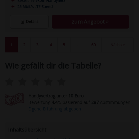
Bestes
Telekom Handynetz
25 Mbit/s LTE-Speed
zum Angebot
Details
1
2
3
4
5
…
60
Nächste
Wie gefällt dir die Tabelle?
Handyvertrag unter 10 Euro
Bewertung
4.4
/5 basierend auf
287
Abstimmungen
Eigene Erfahrung abgeben
Inhaltsübersicht