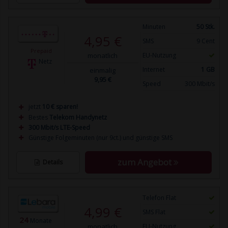
Minuten
50 Stk.
4,95 €
SMS
9 Cent
Prepaid
monatlich
EU-Nutzung
Netz
Internet
1 GB
einmalig
9,95 €
Speed
300 Mbit/s
jetzt
10 € sparen!
Bestes
Telekom Handynetz
300 Mbit/s LTE-Speed
Günstige Folgeminuten (nur 9ct.) und günstige SMS
zum Angebot
Details
Telefon Flat
4,99 €
SMS Flat
24
Monate
monatlich
EU-Nutzung