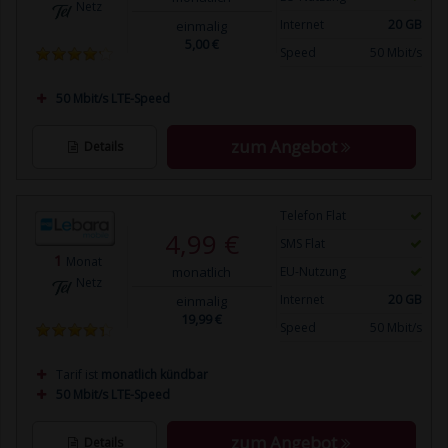
Netz
Internet
20 GB
einmalig
5,00 €
Speed
50 Mbit/s
50 Mbit/s LTE-Speed
zum Angebot
Details
Telefon Flat
4,99 €
SMS Flat
1
Monat
monatlich
EU-Nutzung
Netz
Internet
20 GB
einmalig
19,99 €
Speed
50 Mbit/s
Tarif ist
monatlich kündbar
50 Mbit/s LTE-Speed
zum Angebot
Details