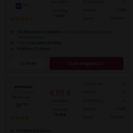
monatlich
EU-Nutzung
Netz
Internet
5 GB
einmalig
0,00 €
Speed
50 Mbit/s
100 % kostenlos bestellen
(ohne Anschlusskosten & ohne
Versandkosten)
Tarif ist
monatlich kündbar
50 Mbit/s LTE-Speed
zum Angebot
Details
Telefon Flat
4,99 €
SMS Flat
24
Monate
monatlich
EU-Nutzung
Netz
Internet
5 GB
einmalig
19,99 €
Speed
50 Mbit/s
50 Mbit/s LTE-Speed