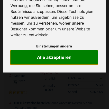
Über uns
Werbung, die Sie sehen, besser an Ihre
Hilfe bei der Tarifwahl
Bedürfnisse anzupassen. Diese Technologien
nutzen wir außerdem, um Ergebnisse zu
messen, um zu verstehen, woher unsere
Tabelle filtern
Besucher kommen oder um unsere Website
weiter zu entwickeln.
Seite 1 von 650 Ergebnissen
Einstellungen ändern
ANBIETER
KOSTEN
LEISTUNGEN
Alle akzeptieren
Telefon Flat
4,00 €
SMS Flat
24
Monate
monatlich
EU-Nutzung
Netz
Internet
5 GB
einmalig
0,00 €
Speed
50 Mbit/s
100 % kostenlos bestellen
(ohne Anschlusskosten & ohne
Versandkosten)