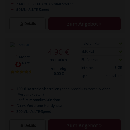
6 Monate 2 Euro pro Monat sparen
50 Mbit/s LTE-Speed
zum Angebot
Details
Telefon Flat
4,90 €
SMS Flat
1
Monat
monatlich
EU-Nutzung
Netz
Internet
5 GB
einmalig
0,00 €
Speed
200 Mbit/s
100 % kostenlos bestellen
(ohne Anschlusskosten & ohne
Versandkosten)
Tarif ist
monatlich kündbar
Gutes
Vodafone Handynetz
200 Mbit/s LTE-Speed
zum Angebot
Details