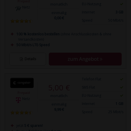
Prepaid
monatlich
EU-Nutzung
Netz
Internet
3 GB
einmalig
0,00 €
Speed
50 Mbit/s
100 % kostenlos bestellen
(ohne Anschlusskosten & ohne
Versandkosten)
50 Mbit/s LTE-Speed
zum Angebot
Details
Telefon Flat
5,00 €
SMS Flat
Prepaid
monatlich
EU-Nutzung
Netz
Internet
1 GB
einmalig
9,99 €
Speed
25 Mbit/s
jetzt
5 € sparen!