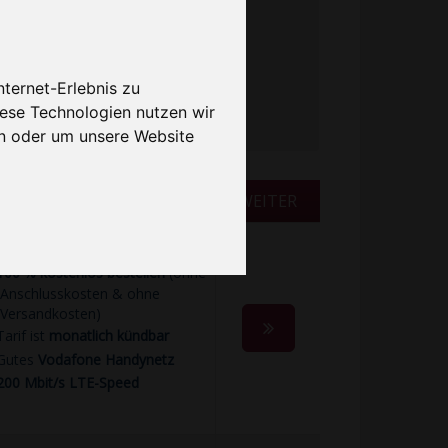
Prepaid
ternet-Erlebnis zu
iese Technologien nutzen wir
n oder um unsere Website
BESONDERHEITEN
WEITER
100 % kostenlos bestellen
(ohne
Anschlusskosten & ohne
Versandkosten)
Tarif ist
monatlich kündbar
Gutes
Vodafone Handynetz
200 Mbit/s LTE-Speed