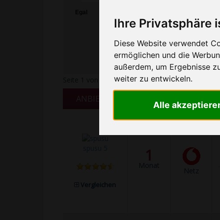
Egal
<1
1
5
10
GB
GB
GB
GB
Ihre Privatsphäre i
Diese Website verwendet Coo
ermöglichen und die Werbung
außerdem, um Ergebnisse z
weiter zu entwickeln.
Seite 1 von 46 Ergebnissen
ANBIETER
VERTRAG
NETZ
Alle akzeptiere
spusu 5
1
Monat
Netz
Vergleichen