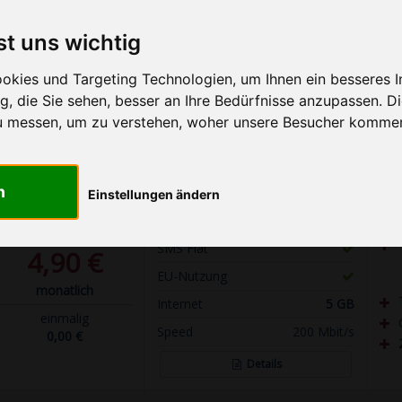
Vodafone (D2-Netz)
20
40
Unlimited
Telefónica (o2 & E-Plus)
GB
GB
GB
st uns wichtig
1&1 (1&1-Netz)
kies und Targeting Technologien, um Ihnen ein besseres In
, die Sie sehen, besser an Ihre Bedürfnisse anzupassen. D
Mehr Filter anzeigen
u messen, um zu verstehen, woher unsere Besucher komme
KOSTEN
LEISTUNGEN
n
Einstellungen ändern
Telefon Flat
SMS Flat
4,90 €
EU-Nutzung
monatlich
Internet
5 GB
einmalig
Speed
200 Mbit/s
0,00 €
Details