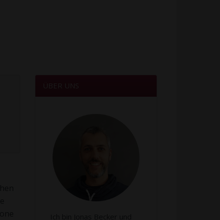
ÜBER UNS
chen
ne
fone
Ich bin Jonas Becker und