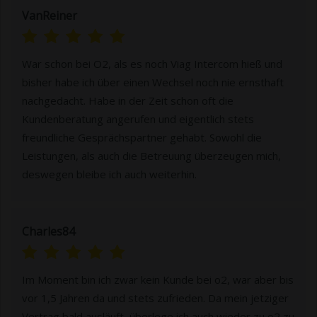
VanReiner
War schon bei O2, als es noch Viag Intercom hieß und
bisher habe ich über einen Wechsel noch nie ernsthaft
nachgedacht. Habe in der Zeit schon oft die
Kundenberatung angerufen und eigentlich stets
freundliche Gesprächspartner gehabt. Sowohl die
Leistungen, als auch die Betreuung überzeugen mich,
deswegen bleibe ich auch weiterhin.
Charles84
Im Moment bin ich zwar kein Kunde bei o2, war aber bis
vor 1,5 Jahren da und stets zufrieden. Da mein jetziger
Vertrag bald ausläuft, überlege ich auch wieder zu o2 zu