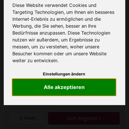
Bestandteil in Kauf nehmen und auch die
Diese Website verwendet Cookies und
Netzabdeckung weist
... mehr lesen
Targeting Technologien, um Ihnen ein besseres
Internet-Erlebnis zu ermöglichen und die
o2 Allnet Flat Tarife
Werbung, die Sie sehen, besser an Ihre
Seite 1 von 25 Ergebnissen
Bedürfnisse anzupassen. Diese Technologien
nutzen wir außerdem, um Ergebnisse zu
ANBIETER
KOSTEN
LEISTUNGEN
messen, um zu verstehen, woher unsere
Besucher kommen oder um unsere Website
Telefon Flat
weiter zu entwickeln.
14,99 €
SMS Flat
24
Monate
Einstellungen ändern
monatlich
EU-Nutzung
Netz
Internet
30 GB
einmalig
Alle akzeptieren
39,99 €
Speed
300 Mbit/s
300 Mbit/s LTE-Speed
zum Angebot
Details