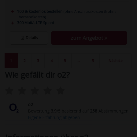
100 % kostenlos bestellen
(ohne Anschlusskosten & ohne
Versandkosten)
300 Mbit/s LTE-Speed
zum Angebot
Details
1
2
3
4
5
…
9
Nächste
Wie gefällt dir o2?
o2
Bewertung
3.9
/5 basierend auf
258
Abstimmungen
Eigene Erfahrung abgeben