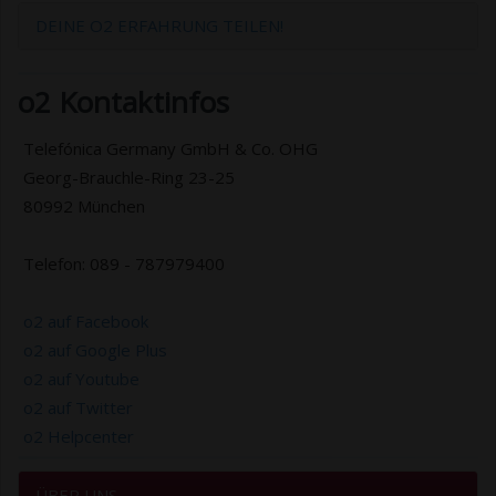
DEINE O2 ERFAHRUNG TEILEN!
o2 Kontaktinfos
Telefónica Germany GmbH & Co. OHG
Georg-Brauchle-Ring 23-25
80992 München
Telefon: 089 - 787979400
o2 auf Facebook
o2 auf Google Plus
o2 auf Youtube
o2 auf Twitter
o2 Helpcenter
ÜBER UNS