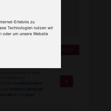
Prepaid
ternet-Erlebnis zu
iese Technologien nutzen wir
n oder um unsere Website
BESONDERHEITEN
WEITER
100 % kostenlos bestellen
(ohne
Anschlusskosten & ohne
Versandkosten)
Tarif ist
monatlich kündbar
Gutes
Vodafone Handynetz
200 Mbit/s LTE-Speed