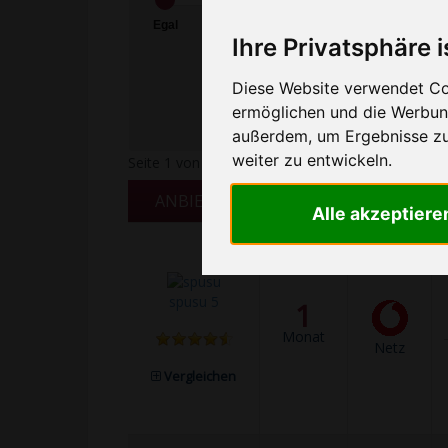
Egal
<1
1
5
10
GB
GB
GB
GB
Ihre Privatsphäre i
Diese Website verwendet Coo
ermöglichen und die Werbung
außerdem, um Ergebnisse z
weiter zu entwickeln.
Seite 1 von 181 Ergebnissen
ANBIETER
VERTRAG
NETZ
Alle akzeptiere
spusu 5
1
Monat
Netz
Vergleichen