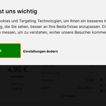
Vodafone (D2-Netz)
20
40
Unlimited
Telefónica (o2 & E-Plus)
GB
GB
GB
st uns wichtig
1&1 (1&1-Netz)
kies und Targeting Technologien, um Ihnen ein besseres In
, die Sie sehen, besser an Ihre Bedürfnisse anzupassen. D
Mehr Filter anzeigen
u messen, um zu verstehen, woher unsere Besucher komme
KOSTEN
LEISTUNGEN
n
Einstellungen ändern
Telefon Flat
SMS Flat
4,90 €
EU-Nutzung
monatlich
Internet
5 GB
einmalig
Speed
200 Mbit/s
0,00 €
Details