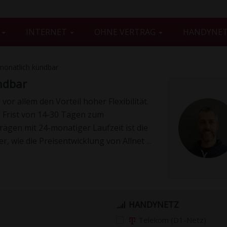
G
INTERNET
OHNE VERTRAG
HANDYNE
monatlich kündbar
ndbar
r allem den Vorteil hoher Flexibilität.
er Frist von 14-30 Tagen zum
ägen mit 24-monatiger Laufzeit ist die
r, wie die Preisentwicklung von Allnet
...
HANDYNETZ
Telekom (D1-Netz)