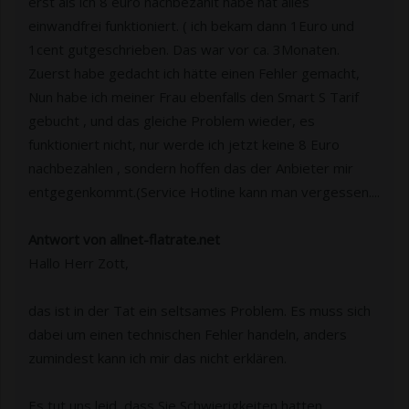
erst als ich 8 euro nachbezahlt habe hat alles
einwandfrei funktioniert. ( ich bekam dann 1Euro und
1cent gutgeschrieben. Das war vor ca. 3Monaten.
Zuerst habe gedacht ich hätte einen Fehler gemacht,
Nun habe ich meiner Frau ebenfalls den Smart S Tarif
gebucht , und das gleiche Problem wieder, es
funktioniert nicht, nur werde ich jetzt keine 8 Euro
nachbezahlen , sondern hoffen das der Anbieter mir
entgegenkommt.(Service Hotline kann man vergessen....
Antwort von allnet-flatrate.net
Hallo Herr Zott,
das ist in der Tat ein seltsames Problem. Es muss sich
dabei um einen technischen Fehler handeln, anders
zumindest kann ich mir das nicht erklären.
Es tut uns leid, dass Sie Schwierigkeiten hatten.