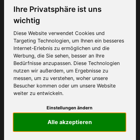
Zusatzoption NettoKOM Smart. Darüber hinaus
Ihre Privatsphäre ist uns
werden
... mehr lesen
wichtig
NettoKOM Allnet Flat Tarife
Diese Website verwendet Cookies und
ANBIETER
KOSTEN
LEISTUNGEN
Targeting Technologien, um Ihnen ein besseres
Internet-Erlebnis zu ermöglichen und die
Werbung, die Sie sehen, besser an Ihre
Wird
Bedürfnisse anzupassen. Diese Technologien
nutzen wir außerdem, um Ergebnisse zu
geladen...
messen, um zu verstehen, woher unsere
Besucher kommen oder um unsere Website
weiter zu entwickeln.
Wie gefällt dir NettoKOM?
Einstellungen ändern
Alle akzeptieren
NettoKOM
Bewertung
3.8
/5 basierend auf
206
Abstimmungen