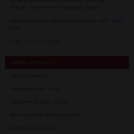
Ich bin Jonas Becker und helfe Ihnen dabei, den
richtigen Tarif im Tarif-Dschungel zu finden.
Dies mache ich mit viel Freude bereits seit 2011...
mehr
lesen
Hilfe bei der Tarifwahl
UNSERE VERGLEICHE
Günstige Allnet Flat
Handytarife unter 5 Euro
Handyvertrag unter 10 Euro
Allnet Flat OHNE Anschlussgebühr
Allnet Flat im D1-Netz