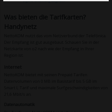
Eigene Erfahrung abgeben
Was bieten die Tarifkarten?
Handynetz
NettoKOM nutzt das vom Netzverbund der Telefónica.
Der Empfang ist gut ausgebaut. Schauen Sie in der
Netzkarte von o2 nach wie der Empfang in Ihrer
Region ist.
Internet
NettoKOM bietet mit seinen Prepaid Tarifen
Datenvolumen von 0 MB im Basistarif bis 5 GB im
Smart L Tarif und maximale Surfgeschwindigkeiten von
21,6 Mbit/s an.
Datenautomatik