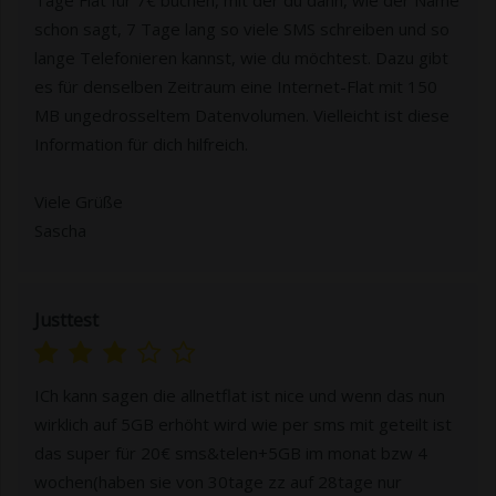
Tage Flat für 7€ buchen, mit der du dann, wie der Name
schon sagt, 7 Tage lang so viele SMS schreiben und so
lange Telefonieren kannst, wie du möchtest. Dazu gibt
es für denselben Zeitraum eine Internet-Flat mit 150
MB ungedrosseltem Datenvolumen. Vielleicht ist diese
Information für dich hilfreich.
Viele Grüße
Sascha
Justtest
ICh kann sagen die allnetflat ist nice und wenn das nun
wirklich auf 5GB erhöht wird wie per sms mit geteilt ist
das super für 20€ sms&telen+5GB im monat bzw 4
wochen(haben sie von 30tage zz auf 28tage nur