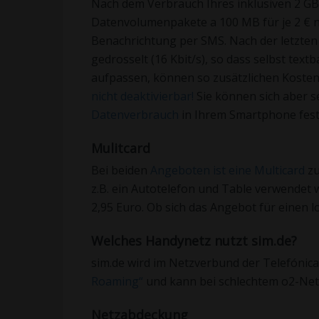
Nach dem Verbrauch Ihres inklusiven 2 G
Datenvolumenpakete a 100 MB für je 2 € n
Benachrichtung per SMS. Nach der letzten
gedrosselt (16 Kbit/s), so dass selbst text
aufpassen, können so zusätzlichen Kosten 
nicht deaktivierbar!
Sie können sich aber s
Datenverbrauch
in Ihrem Smartphone fest
Mulitcard
Bei beiden
Angeboten ist eine Multicard
zu
z.B. ein Autotelefon und Table verwendet 
2,95 Euro. Ob sich das Angebot für einen lo
Welches Handynetz nutzt sim.de?
sim.de wird im Netzverbund der Telefónica v
Roaming“
und kann bei schlechtem o2-Netz
Netzabdeckung