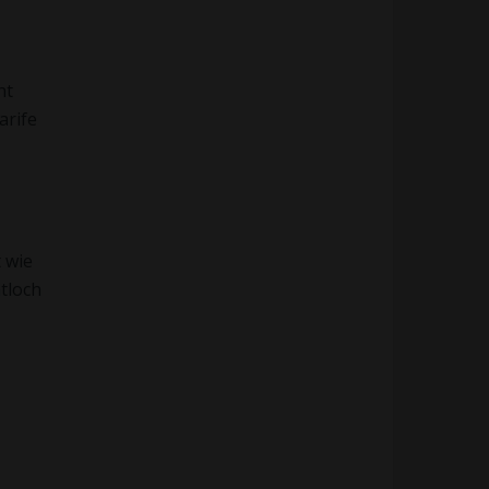
ht
arife
 wie
tloch