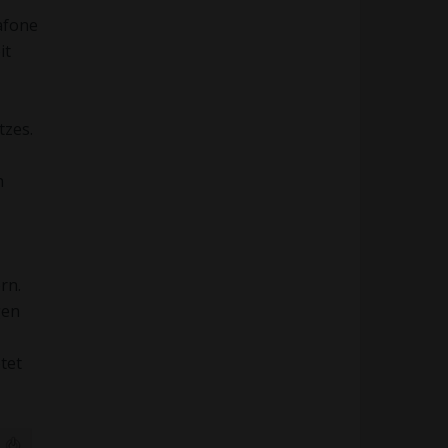
afone
it
tzes.
h
rn.
gen
tet