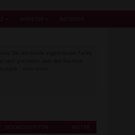
TZ
ANBIETER
RATGEBER
reis. Die von sim.de angebotenen Tarife,
her sehr gut haben aber den Nachteil,
utomatik
... mehr lesen
BESONDERHEITEN
WEITER