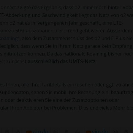
 Connect zeigte das Ergebnis, dass o2 immernoch hinter Vod
TE-Abdeckung und Geschwindigkeit liegt das Netz von o2 we
, denn o2 hat es im vergangenen Jahr geschafft, eine LTE-
nahezu 50% auszubauen, der Trend geht weiter. Ausserdem
 Roaming“
, also dem Zusammenschluss des o2 und E-Plus Ne
ediglich, dass wenn Sie in Ihrem Netz gerade kein Empfang
us mitnutzen können. Da das natlionale Roaming bisher noc
iert zunächst
ausschließlich das UMTS-Netz
.
s Ihnen, alle Ihre Tarifdetails einzusehen oder ggf. zu ände
 Kundendaten, sehen Sie mobil Ihre Rechnung ein, beauftra
n oder deaktivieren Sie eine der Zusatzoptionen oder
lar Ihren Anbieter bei Problemen. Dies und vieles Mehr bie