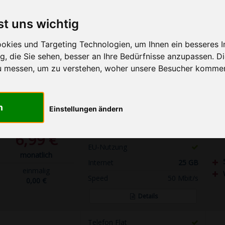
Telefon Flat
st uns wichtig
SMS Flat
6,99 €
EU-Nutzung
kies und Targeting Technologien, um Ihnen ein besseres In
monatlich
, die Sie sehen, besser an Ihre Bedürfnisse anzupassen. D
Internet
25 GB
einmalig
u messen, um zu verstehen, woher unsere Besucher komme
Speed
50 Mbit/s
9,99 €
Details
n
Einstellungen ändern
Telefon Flat
SMS Flat
6,99 €
EU-Nutzung
monatlich
Internet
25 GB
einmalig
Speed
50 Mbit/s
0,00 €
Details
Telefon Flat