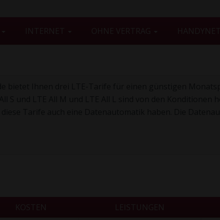
G
INTERNET
OHNE VERTRAG
HANDYNE
de bietet Ihnen drei LTE-Tarife für einen günstigen Monatsp
All S und LTE All M und LTE All L sind von den Konditionen 
 diese Tarife auch eine Datenautomatik haben. Die Datena
KOSTEN
LEISTUNGEN