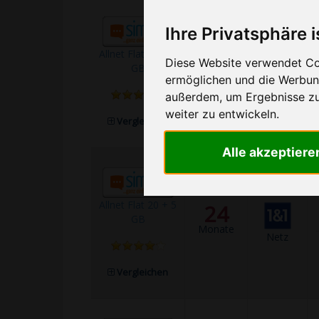
Ihre Privatsphäre i
Allnet Flat 20 + 5
1
Diese Website verwendet Coo
GB
Monat
ermöglichen und die Werbung
Netz
außerdem, um Ergebnisse z
weiter zu entwickeln.
Vergleichen
Alle akzeptiere
Allnet Flat 20 + 5
24
GB
Monate
Netz
Vergleichen