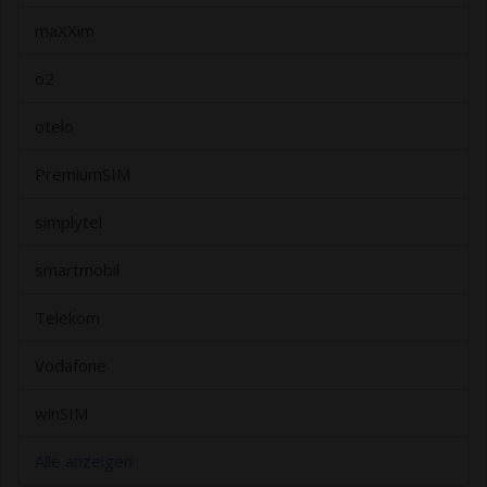
maXXim
o2
otelo
PremiumSIM
simplytel
smartmobil
Telekom
Vodafone
winSIM
Alle anzeigen