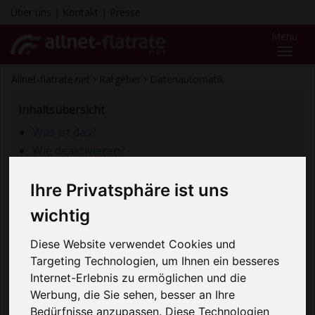
Über uns
|
Kontakt
|
Presse
Menü
Toggl
naviga
Allnet-flatrate.net
Ratgeber
Datenautomatik
Inhaltsübersicht
Was ist das?
Wie deaktivieren?
Wie schützen?
Ihre Privatsphäre ist uns
Was ist das?
wichtig
Unter „Datenautomatik“ versteht man die
Diese Website verwendet Cookies und
automatische Nachbuchung von Highspeed-
Targeting Technologien, um Ihnen ein besseres
Datenvolumen nach Verbrauch des Inklusiv-
Internet-Erlebnis zu ermöglichen und die
Datenvolumens.
Werbung, die Sie sehen, besser an Ihre
Bedürfnisse anzupassen. Diese Technologien