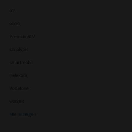
o2
otelo
PremiumSIM
simplytel
smartmobil
Telekom
Vodafone
winSIM
Alle anzeigen