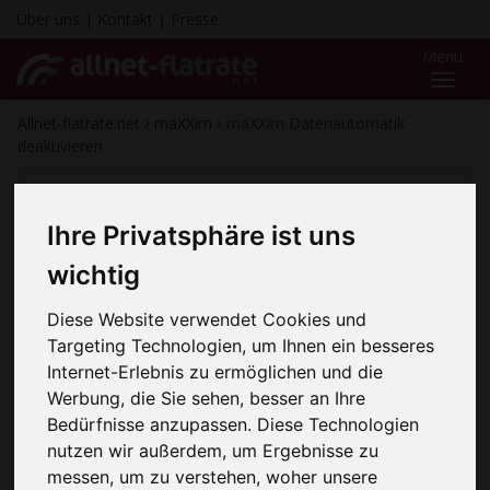
Über uns
|
Kontakt
|
Presse
Menü
Toggl
naviga
Allnet-flatrate.net
maXXim
maXXim Datenautomatik
deaktivieren
Inhaltsübersicht
Deaktivieren in 5 Minuten
Ihre Privatsphäre ist uns
Deaktivierung über Webseite
wichtig
Deaktivierung über App
Deaktivieren per Hotline & schriftlich
Diese Website verwendet Cookies und
Targeting Technologien, um Ihnen ein besseres
Internet-Erlebnis zu ermöglichen und die
Deaktivieren in 5 Minuten
Werbung, die Sie sehen, besser an Ihre
Bei maXXim deaktivieren Sie die Datenautomatik am
Bedürfnisse anzupassen. Diese Technologien
schnellsten online. Und so geht´s:
nutzen wir außerdem, um Ergebnisse zu
messen, um zu verstehen, woher unsere