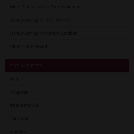
Allnet Flat unlimited Datenvolumen
Handyvertrag OHNE Internet
Handyvertrag monatlich kündbar
Allnet Flat Prepaid
TOP ANBIETER
blau
congstar
freenetmobile
klarmobil
maXXim