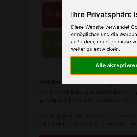
Ihre Privatsphäre i
Diese Website verwendet Coo
ermöglichen und die Werbung
außerdem, um Ergebnisse z
weiter zu entwickeln.
Alle akzeptiere
Welches Netz ist das richtige für mic
Wer in einem Ballungsraum wie dem Ruhrge
günstigen Tarifen von Telefónica profitie
Wer hingegen jederzeit erreichbar sein mu
oder Vodafone D2-Netz greifen, welche de