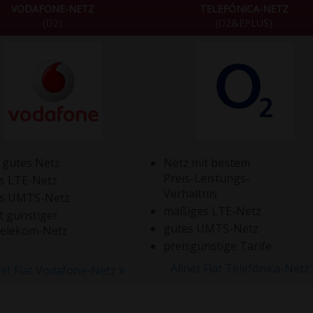
VODAFONE-NETZ
TELEFÓNICA-NETZ
(D2)
(O2&EPLUS)
 gutes Netz
Netz mit bestem
Preis-Leistungs-
s LTE-Netz
Verhältnis
es UMTS-Netz
mäßiges LTE-Netz
t günstiger
gutes UMTS-Netz
Telekom-Netz
preisgünstige Tarife
Allnet Flat Telefónica-Netz
net Flat Vodafone-Netz