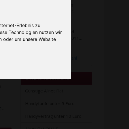
helfe Ihnen dabei, den
richtigen Tarif im Tarif-
Dschungel zu finden.
 Sind
ternet-Erlebnis zu
Dies mache ich mit viel
iese Technologien nutzen wir
Freude bereits seit 2011...
n oder um unsere Website
mehr lesen
bieten
Hilfe bei der Tarifwahl
UNSERE VERGLEICHE
n
Günstige Allnet Flat
Handytarife unter 5 Euro
1-
Handyvertrag unter 10 Euro
Allnet Flat OHNE