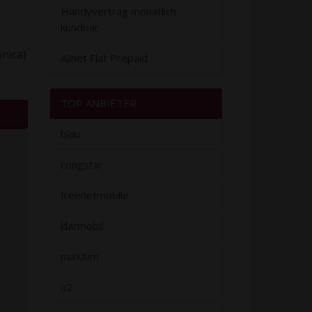
Handyvertrag monatlich
kündbar
nica)
Allnet Flat Prepaid
TOP ANBIETER
blau
congstar
freenetmobile
klarmobil
maXXim
o2