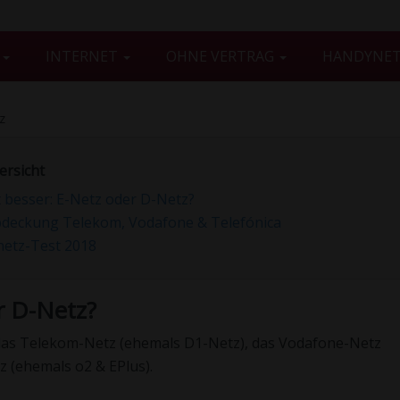
G
INTERNET
OHNE VERTRAG
HANDYNE
z
ersicht
t besser: E-Netz oder D-Netz?
deckung Telekom, Vodafone & Telefónica
etz-Test 2018
r D-Netz?
 das Telekom-Netz (ehemals D1-Netz), das Vodafone-Netz
 (ehemals o2 & EPlus).