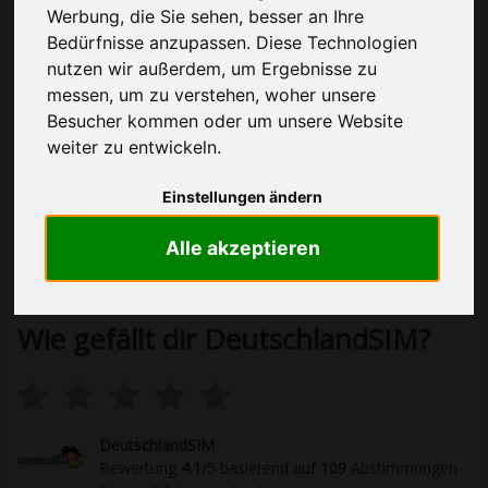
durch sein sehr preiswerten Angebote auf. Nachteile
Werbung, die Sie sehen, besser an Ihre
... mehr lesen
Bedürfnisse anzupassen. Diese Technologien
nutzen wir außerdem, um Ergebnisse zu
DeutschlandSIM Allnet Flat Tarife
messen, um zu verstehen, woher unsere
Besucher kommen oder um unsere Website
ANBIETER
KOSTEN
LEISTUNGEN
weiter zu entwickeln.
Einstellungen ändern
Wird
Alle akzeptieren
geladen...
Wie gefällt dir DeutschlandSIM?
DeutschlandSIM
Bewertung
4.1
/5 basierend auf
109
Abstimmungen