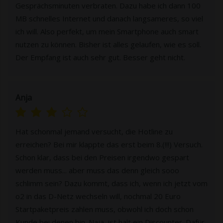
Gesprächsminuten verbraten. Dazu habe ich dann 100
MB schnelles Internet und danach langsameres, so viel
ich will. Also perfekt, um mein Smartphone auch smart
nutzen zu können. Bisher ist alles gelaufen, wie es soll.
Der Empfang ist auch sehr gut. Besser geht nicht.
Anja
Hat schonmal jemand versucht, die Hotline zu
erreichen? Bei mir klappte das erst beim 8.(!!!) Versuch.
Schon klar, dass bei den Preisen irgendwo gespart
werden muss... aber muss das denn gleich sooo
schlimm sein? Dazu kommt, dass ich, wenn ich jetzt vom
o2 in das D-Netz wechseln will, nochmal 20 Euro
Startpaketpreis zahlen muss, obwohl ich doch schon
Kunde bei denen bin. Naja, ist halt ein Discounter. Dafür