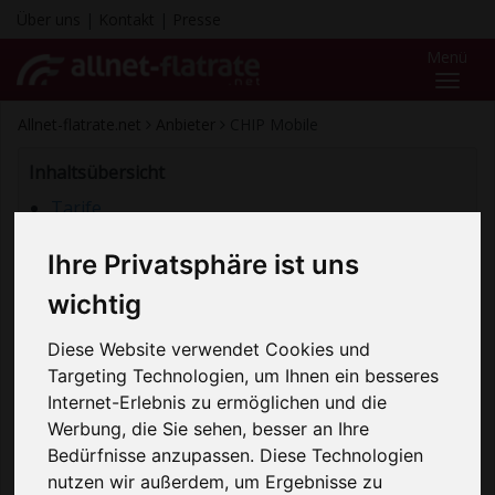
Über uns
|
Kontakt
|
Presse
Menü
Toggl
naviga
Allnet-flatrate.net
Anbieter
CHIP Mobile
Inhaltsübersicht
Tarife
Details
Ihre Privatsphäre ist uns
Erfahrungen
Kontaktdaten
wichtig
Der Anbieter CHIP Mobile bietet Allnet Flat Tarif mit
Diese Website verwendet Cookies und
LTE Internet und einer EU-Romaing Flatrate. Die
Targeting Technologien, um Ihnen ein besseres
Tarife sind in Verbindung mit
Tarifhaus
realisiert
Internet-Erlebnis zu ermöglichen und die
wurden. Neben der TOP Konditionen gibt es noch
Werbung, die Sie sehen, besser an Ihre
eine kostenlose Festnetznummer und einen
Bedürfnisse anzupassen. Diese Technologien
Gutschein: für 12x SUPERillu E-Paper gratis
nutzen wir außerdem, um Ergebnisse zu