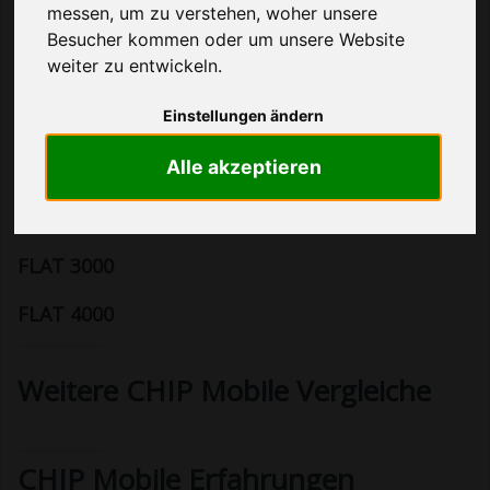
undefined undefined
... mehr lesen
messen, um zu verstehen, woher unsere
Besucher kommen oder um unsere Website
Die Allnet Flat Angebot von CHIP Mobile
weiter zu entwickeln.
gibt es leider nicht mehr!
Einstellungen ändern
Alle Anbieter anzeigen
Alle akzeptieren
Die neuen CHIP Mobile Tarife
FLAT 3000
FLAT 4000
Weitere CHIP Mobile Vergleiche
CHIP Mobile Erfahrungen